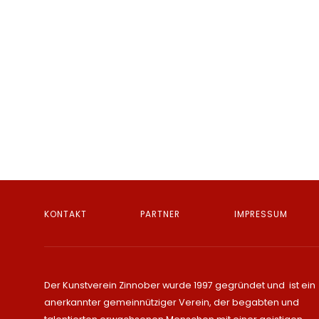
KONTAKT
PARTNER
IMPRESSUM
Der Kunstverein Zinnober wurde 1997 gegründet und ist ein
anerkannter gemeinnütziger Verein, der begabten und